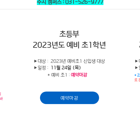
수지 캠퍼스 : 031-526-9777
초등부
2023년도 예비 초1학년
▶대상
: 2023년 예비초1 신입생 대상
▶
▶일정 :
11월 24일 (목)
▶
* 예비 초1 :
예약마감
* 
로 
되
예약마감
 바