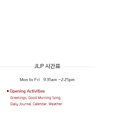
글자를 인지하고 소리의 음가를 학습하는 Phonics 와 북미
유아 교육 프로그램의 내용을 중심으로 언어 학습의 기본 능력
을 키우는 단계
JLP 7-year-old
7세부터는 집중적인 학습 향상과 올바른 학습 습관 형성과
지능 및 감성 발달, 사회성 발달 등이 이루어지는 중요한 단
계
JLP 시간표
Mon to Fri 9:35am ~2:25pm
■Opening Activities
Greetings, Good Morning Song,
Daily Journal, Calendar, Weather
■Language Arts 1
• Read Aloud (listening)
• Reading Activity