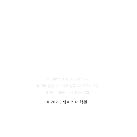
Suji Campus 031) 526-9777
경기도 용인시 수지구 성복1로 189 1,2층
​제이리어학원│ 제 3503-2호
© 2021, 제이리어학원