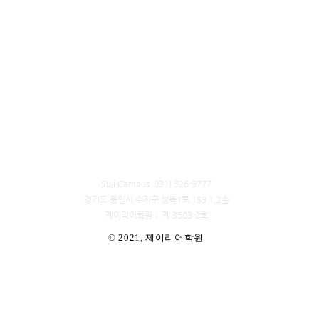
Suji Campus 031) 526-9777
경기도 용인시 수지구 성복1로 189 1,2층
​제이리어학원│ 제 3503-2호
© 2021, 제이리어학원