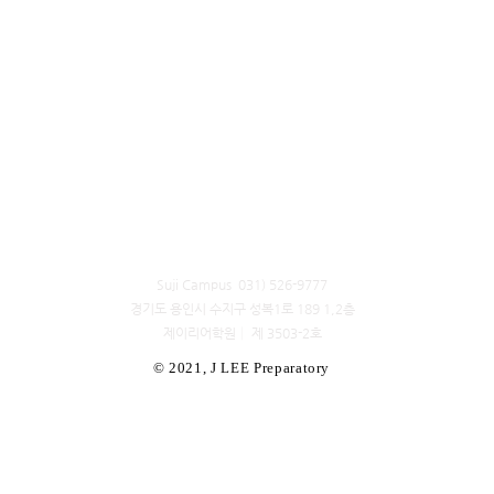
Suji Campus 031) 526-9777
경기도 용인시 수지구 성복1로 189 1,2층
​제이리어학원│ 제 3503-2호
© 2021, J LEE Preparatory