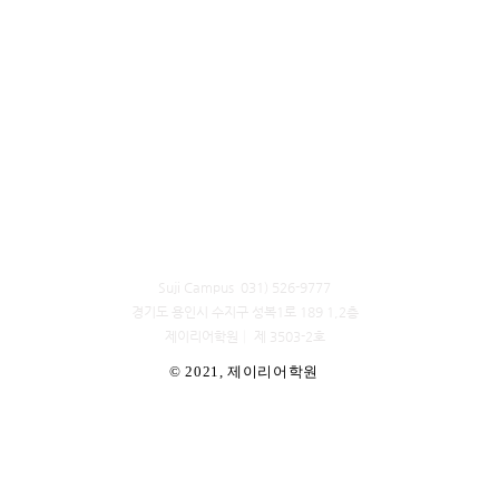
Suji Campus 031) 526-9777
경기도 용인시 수지구 성복1로 189 1,2층
​제이리어학원│ 제 3503-2호
© 2021, 제이리어학원