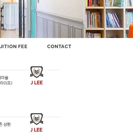
UITION FEE
CONTACT
록마을
J LEE
,라이프)
촌 삼환
J LEE