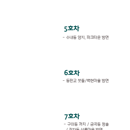
5호차
- 수내동 양지, 파크타운 방면
6호차
- 동판교 봇들/백현마을 방면
7호차
- 구미동 까치 / 금곡동 청솔
/ 정자동 상록마을 방면