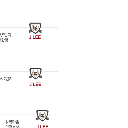
3,5단지
J LEE
호한양
,6,7단지
J LEE
상록마을
J LEE
임광보성