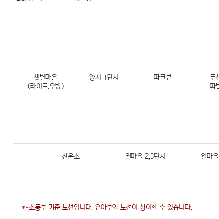
샛별마을
양지 1단지
파크뷰
두
(라이프,우방)
파
산운초
원마을 2,3단지
원마을 
**초등부 기준 노선입니다. 유아부와 노선이 상이할 수 있습니다.