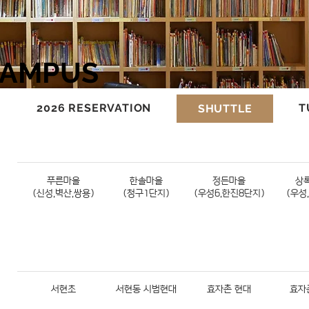
CAMPUS
2026 RESERVATION
T
SHUTTLE
푸른마을
한솔마을
정든마을
상
(신성,벽산,쌍용)
(청구1단지)
(우성6,한진8단지)
(우성
서현초
서현동 시범현대
효자촌 현대
효자