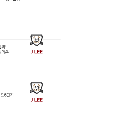
산위브
J LEE
빌리온
5,6단지
J LEE