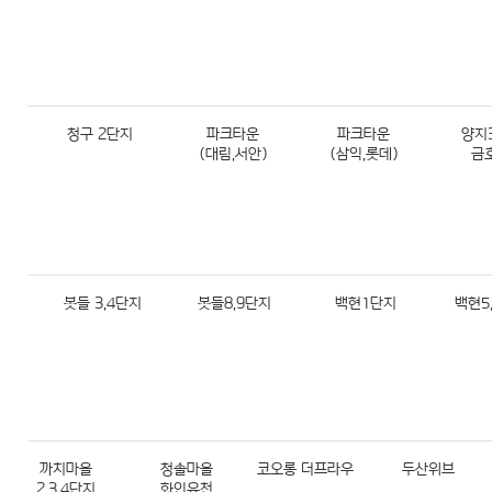
청구 2단지
파크타운
파크타운
양지
(대림,서안)
(삼익,롯데)
금
봇들 3,4단지
봇들8,9단지
백현1단지
백현5
까치마을
청솔마을
코오롱 더프라우
두산위브
2,3,4단지
화인유천