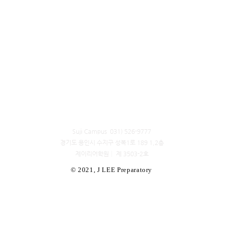
Suji Campus 031) 526-9777
경기도 용인시 수지구 성복1로 189 1,2층
​제이리어학원│ 제 3503-2호
© 2021, J LEE Preparatory