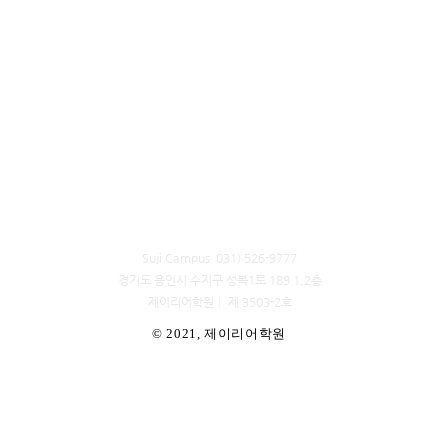
Suji Campus 031) 526-9777
경기도 용인시 수지구 성복1로 189 1,2층
​제이리어학원│ 제 3503-2호
© 2021, 제이리어학원